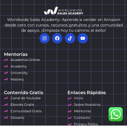
Worldwide Sales Academy: Aprende a vender en Amazon
desde cero con cursos, recursos gratuitos y una comunidad
de apoyo. ¡Empieza hoy tu camino al éxito!
Mentorías
Academía Online
Academy
University
Mastery
Contenido Gratis
Enlaces Rápidos
Canal de Youtube
Inicio
Ebooks Gratis
Sobre Nosotros
Comunidad Gratis
Mentorías
Glosario
Contacto
Privacy Policy