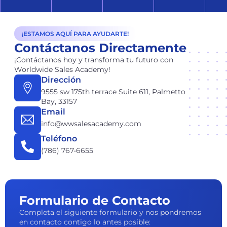
¡ESTAMOS AQUÍ PARA AYUDARTE!
Contáctanos Directamente
¡Contáctanos hoy y transforma tu futuro con
Worldwide Sales Academy!
Dirección
9555 sw 175th terrace Suite 611, Palmetto
Bay, 33157
Email
info@wwsalesacademy.com
Teléfono
(786) 767-6655
Formulario de Contacto
Completa el siguiente formulario y nos pondremos
en contacto contigo lo antes posible: