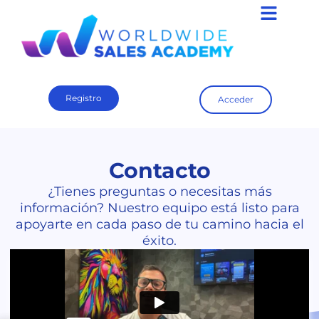
Registro
Acceder
Contacto
¿Tienes preguntas o necesitas más
información? Nuestro equipo está listo para
apoyarte en cada paso de tu camino hacia el
éxito.