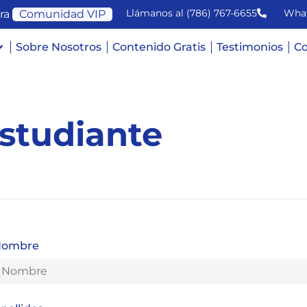
Llámanos al (786) 767-6655
Wha
ra
Comunidad VIP
Sobre Nosotros
Contenido Gratis
Testimonios
Co
Estudiante
Nombre