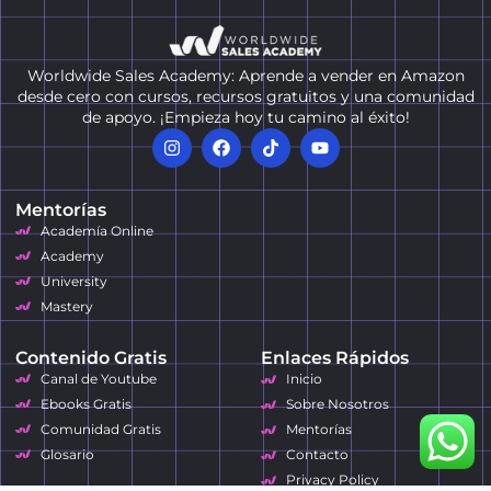
Worldwide Sales Academy: Aprende a vender en Amazon
desde cero con cursos, recursos gratuitos y una comunidad
de apoyo. ¡Empieza hoy tu camino al éxito!
Mentorías
Academía Online
Academy
University
Mastery
Contenido Gratis
Enlaces Rápidos
Canal de Youtube
Inicio
Ebooks Gratis
Sobre Nosotros
Comunidad Gratis
Mentorías
Glosario
Contacto
Privacy Policy