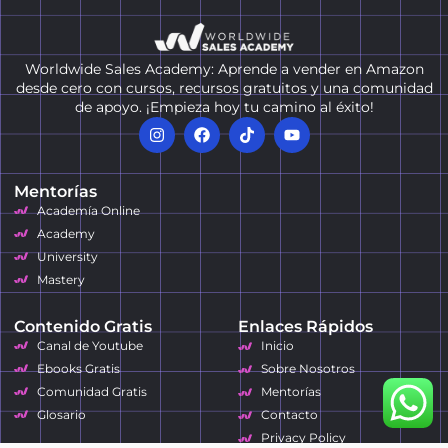
Worldwide Sales Academy: Aprende a vender en Amazon
desde cero con cursos, recursos gratuitos y una comunidad
de apoyo. ¡Empieza hoy tu camino al éxito!
Mentorías
Academía Online
Academy
University
Mastery
Contenido Gratis
Enlaces Rápidos
Canal de Youtube
Inicio
Ebooks Gratis
Sobre Nosotros
Comunidad Gratis
Mentorías
Glosario
Contacto
Privacy Policy