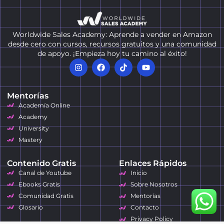
Worldwide Sales Academy: Aprende a vender en Amazon
desde cero con cursos, recursos gratuitos y una comunidad
de apoyo. ¡Empieza hoy tu camino al éxito!
Mentorías
Academía Online
Academy
University
Mastery
Contenido Gratis
Enlaces Rápidos
Canal de Youtube
Inicio
Ebooks Gratis
Sobre Nosotros
Comunidad Gratis
Mentorías
Glosario
Contacto
Privacy Policy