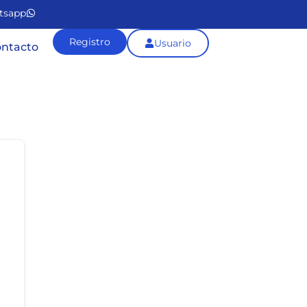
tsapp
Registro
Usuario
ntacto