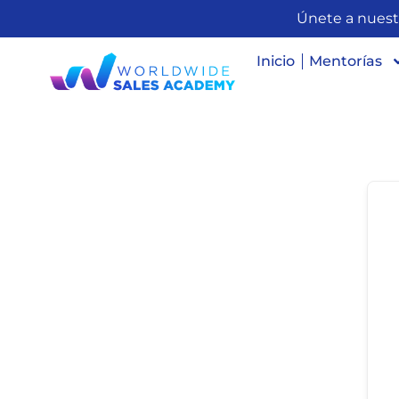
Únete a nuest
Inicio
Mentorías