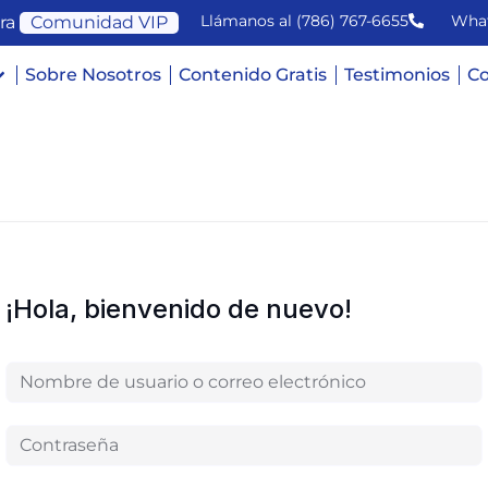
Llámanos al (786) 767-6655
Wha
ra
Comunidad VIP
Sobre Nosotros
Contenido Gratis
Testimonios
Co
¡Hola, bienvenido de nuevo!