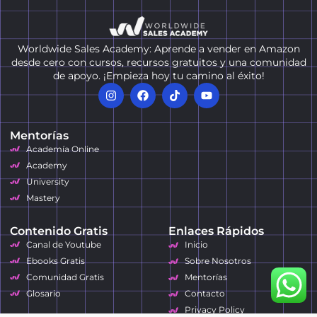
Worldwide Sales Academy: Aprende a vender en Amazon
desde cero con cursos, recursos gratuitos y una comunidad
de apoyo. ¡Empieza hoy tu camino al éxito!
Mentorías
Academía Online
Academy
University
Mastery
Contenido Gratis
Enlaces Rápidos
Canal de Youtube
Inicio
Ebooks Gratis
Sobre Nosotros
Comunidad Gratis
Mentorías
Glosario
Contacto
Privacy Policy