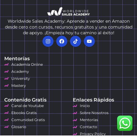
Worldwide Sales Academy: Aprende a vender en Amazon
desde cero con cursos, recursos gratuitos y una comunidad
de apoyo. ¡Empieza hoy tu camino al éxito!
Mentorías
Academía Online
Academy
University
Mastery
Contenido Gratis
Enlaces Rápidos
Canal de Youtube
Inicio
Ebooks Gratis
Sobre Nosotros
Comunidad Gratis
Mentorías
Glosario
Contacto
Privacy Policy