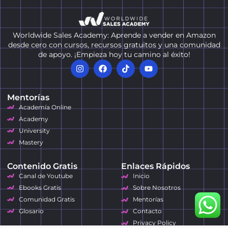
Worldwide Sales Academy: Aprende a vender en Amazon
desde cero con cursos, recursos gratuitos y una comunidad
de apoyo. ¡Empieza hoy tu camino al éxito!
Mentorías
Academía Online
Academy
University
Mastery
Contenido Gratis
Enlaces Rápidos
Canal de Youtube
Inicio
Ebooks Gratis
Sobre Nosotros
Comunidad Gratis
Mentorías
Glosario
Contacto
Privacy Policy