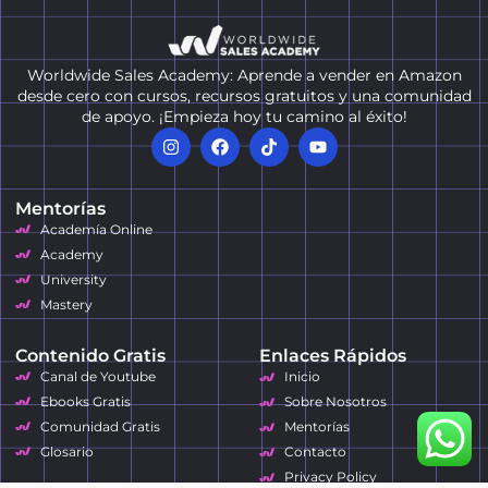
Worldwide Sales Academy: Aprende a vender en Amazon
desde cero con cursos, recursos gratuitos y una comunidad
de apoyo. ¡Empieza hoy tu camino al éxito!
Mentorías
Academía Online
Academy
University
Mastery
Contenido Gratis
Enlaces Rápidos
Canal de Youtube
Inicio
Ebooks Gratis
Sobre Nosotros
Comunidad Gratis
Mentorías
Glosario
Contacto
Privacy Policy