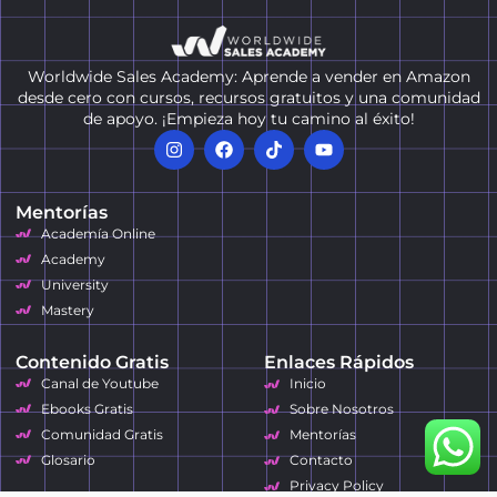
Worldwide Sales Academy: Aprende a vender en Amazon
desde cero con cursos, recursos gratuitos y una comunidad
de apoyo. ¡Empieza hoy tu camino al éxito!
Mentorías
Academía Online
Academy
University
Mastery
Contenido Gratis
Enlaces Rápidos
Canal de Youtube
Inicio
Ebooks Gratis
Sobre Nosotros
Comunidad Gratis
Mentorías
Glosario
Contacto
Privacy Policy