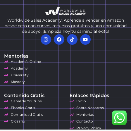
Worldwide Sales Academy: Aprende a vender en Amazon
desde cero con cursos, recursos gratuitos y una comunidad
de apoyo. ¡Empieza hoy tu camino al éxito!
Mentorías
Academía Online
Academy
University
Mastery
Contenido Gratis
Enlaces Rápidos
Canal de Youtube
Inicio
Ebooks Gratis
Sobre Nosotros
Comunidad Gratis
Mentorías
Glosario
Contacto
Privacy Policy