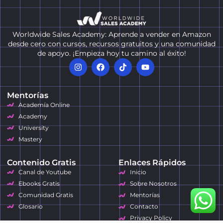
Worldwide Sales Academy: Aprende a vender en Amazon
desde cero con cursos, recursos gratuitos y una comunidad
de apoyo. ¡Empieza hoy tu camino al éxito!
Mentorías
Academía Online
Academy
University
Mastery
Contenido Gratis
Enlaces Rápidos
Canal de Youtube
Inicio
Ebooks Gratis
Sobre Nosotros
Comunidad Gratis
Mentorías
Glosario
Contacto
Privacy Policy