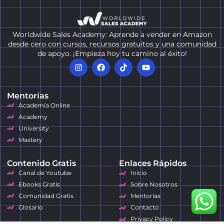
Worldwide Sales Academy: Aprende a vender en Amazon
desde cero con cursos, recursos gratuitos y una comunidad
de apoyo. ¡Empieza hoy tu camino al éxito!
Mentorías
Academía Online
Academy
University
Mastery
Contenido Gratis
Enlaces Rápidos
Canal de Youtube
Inicio
Ebooks Gratis
Sobre Nosotros
Comunidad Gratis
Mentorías
Glosario
Contacto
Privacy Policy