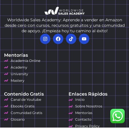
Worldwide Sales Academy: Aprende a vender en Amazon
desde cero con cursos, recursos gratuitos y una comunidad
de apoyo. ¡Empieza hoy tu camino al éxito!
Mentorías
Academía Online
Academy
University
Mastery
Contenido Gratis
Enlaces Rápidos
Canal de Youtube
Inicio
Ebooks Gratis
Sobre Nosotros
Comunidad Gratis
Mentorías
Glosario
Contacto
Privacy Policy