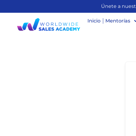
Únete a nuest
Inicio
Mentorías