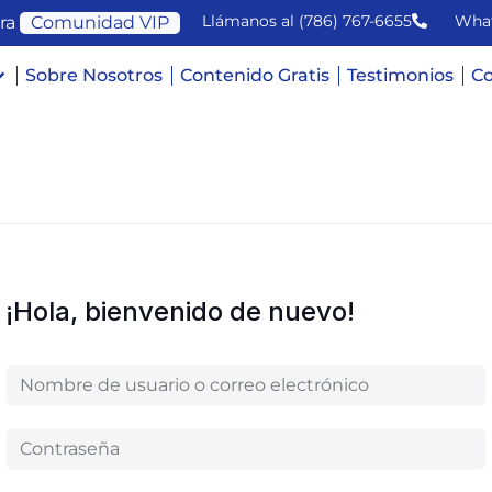
Llámanos al (786) 767-6655
Wha
ra
Comunidad VIP
Sobre Nosotros
Contenido Gratis
Testimonios
Co
¡Hola, bienvenido de nuevo!