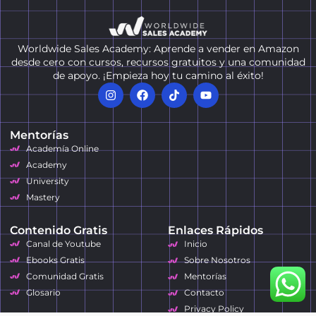
Worldwide Sales Academy: Aprende a vender en Amazon
desde cero con cursos, recursos gratuitos y una comunidad
de apoyo. ¡Empieza hoy tu camino al éxito!
Mentorías
Academía Online
Academy
University
Mastery
Contenido Gratis
Enlaces Rápidos
Canal de Youtube
Inicio
Ebooks Gratis
Sobre Nosotros
Comunidad Gratis
Mentorías
Glosario
Contacto
Privacy Policy