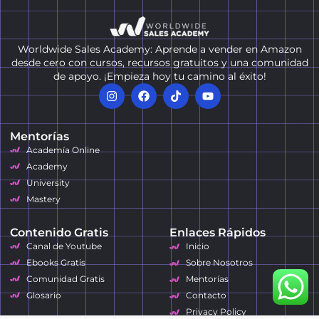
Worldwide Sales Academy: Aprende a vender en Amazon
desde cero con cursos, recursos gratuitos y una comunidad
de apoyo. ¡Empieza hoy tu camino al éxito!
Mentorías
Academía Online
Academy
University
Mastery
Contenido Gratis
Enlaces Rápidos
Canal de Youtube
Inicio
Ebooks Gratis
Sobre Nosotros
Comunidad Gratis
Mentorías
Glosario
Contacto
Privacy Policy