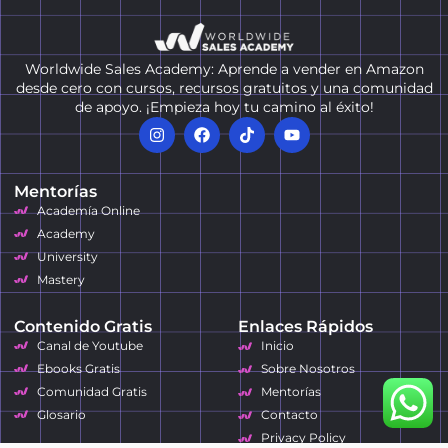
Worldwide Sales Academy: Aprende a vender en Amazon
desde cero con cursos, recursos gratuitos y una comunidad
de apoyo. ¡Empieza hoy tu camino al éxito!
Mentorías
Academía Online
Academy
University
Mastery
Contenido Gratis
Enlaces Rápidos
Canal de Youtube
Inicio
Ebooks Gratis
Sobre Nosotros
Comunidad Gratis
Mentorías
Glosario
Contacto
Privacy Policy