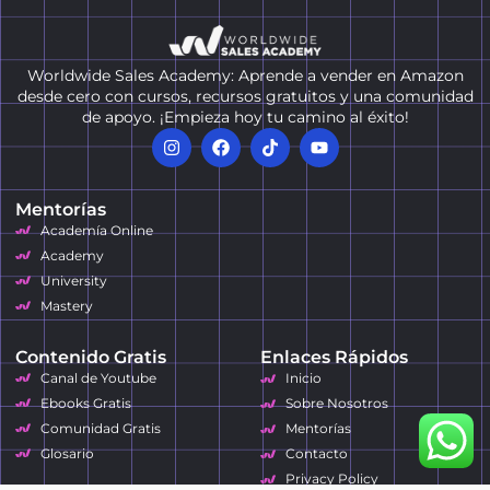
Worldwide Sales Academy: Aprende a vender en Amazon
desde cero con cursos, recursos gratuitos y una comunidad
de apoyo. ¡Empieza hoy tu camino al éxito!
Mentorías
Academía Online
Academy
University
Mastery
Contenido Gratis
Enlaces Rápidos
Canal de Youtube
Inicio
Ebooks Gratis
Sobre Nosotros
Comunidad Gratis
Mentorías
Glosario
Contacto
Privacy Policy