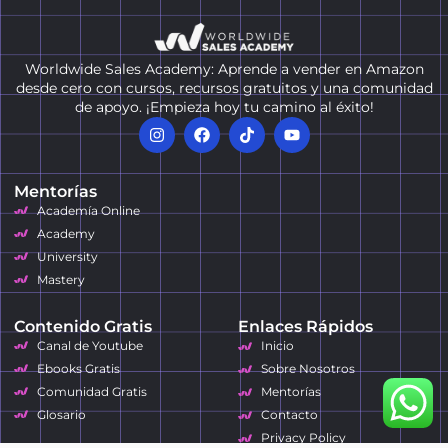
Worldwide Sales Academy: Aprende a vender en Amazon
desde cero con cursos, recursos gratuitos y una comunidad
de apoyo. ¡Empieza hoy tu camino al éxito!
Mentorías
Academía Online
Academy
University
Mastery
Contenido Gratis
Enlaces Rápidos
Canal de Youtube
Inicio
Ebooks Gratis
Sobre Nosotros
Comunidad Gratis
Mentorías
Glosario
Contacto
Privacy Policy