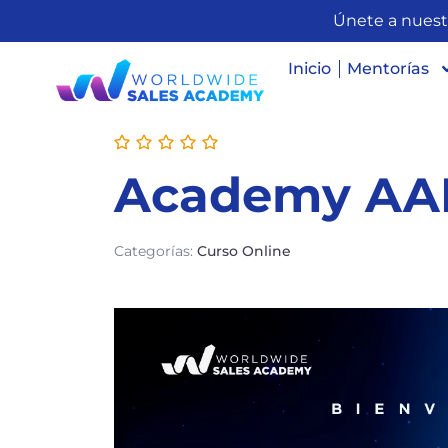
Únete a nuest
Inicio
Mentorías
Academy A
Categorías:
Curso Online