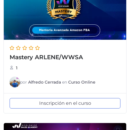
Mastery ARLENE/WWSA
1
por
Alfredo Cerrada
en
Curso Online
Inscripción en el curso