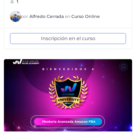
1
por
Alfredo Cerrada
en
Curso Online
Inscripción en el curso