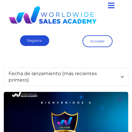
Registro
Acceder
Fecha de lanzamiento (más recientes
primero)