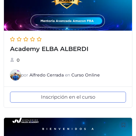
Academy ELBA ALBERDI
0
por
Alfredo Cerrada
en
Curso Online
Inscripción en el curso