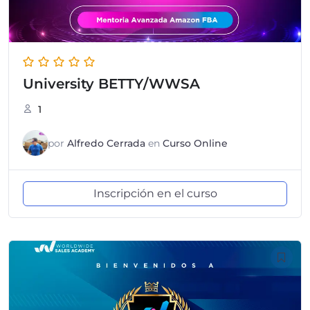
University BETTY/WWSA
1
por
Alfredo Cerrada
en
Curso Online
Inscripción en el curso