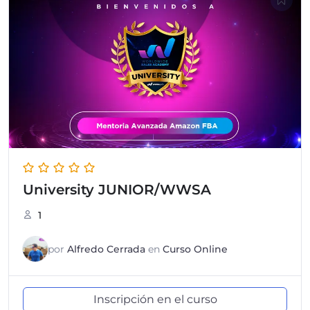
University JUNIOR/WWSA
1
por
Alfredo Cerrada
en
Curso Online
Inscripción en el curso