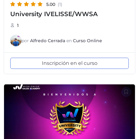
5.00
(1)
University IVELISSE/WWSA
1
por
Alfredo Cerrada
en
Curso Online
Inscripción en el curso