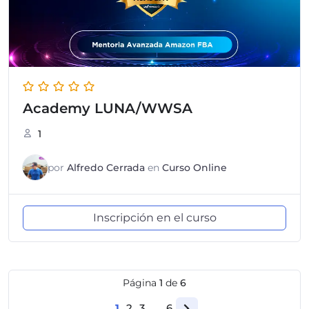
Academy LUNA/WWSA
1
por
Alfredo Cerrada
en
Curso Online
Inscripción en el curso
Página
1
de
6
1
2
3
…
6