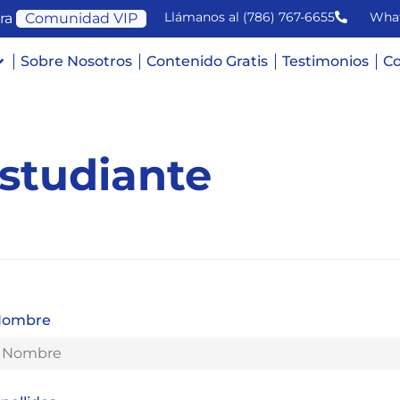
Llámanos al (786) 767-6655
Wha
ra
Comunidad VIP
Sobre Nosotros
Contenido Gratis
Testimonios
Co
Estudiante
Nombre